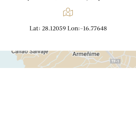
Lat: 28.12059 Lon:-16.77648
Anmelden
Wann
Promo
Wer
​Zimmer 1​
Erwachsene
2
Ab 13 Jahren
Kinder
0
Bis 12 Jahre