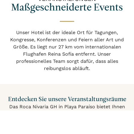
Maßgeschneiderte Events
Unser Hotel ist der ideale Ort für Tagungen,
Kongresse, Konferenzen und Feiern aller Art und
Größe. Es liegt nur 27 km vom internationalen
Flughafen Reina Sofía entfernt. Unser
professionelles Team sorgt dafür, dass alles
reibungslos abläuft.
Entdecken Sie unsere Veranstaltungsräume
Das Roca Nivaria GH in Playa Paraíso bietet Ihnen
verschiedene Bereiche für Gruppen, sowohl im
Anmelden
Wann
Promo
Wer
Innen- als auch im Außenbereich (es handelt sich
dabei nicht um Säle …). Ganz gleich, was Sie