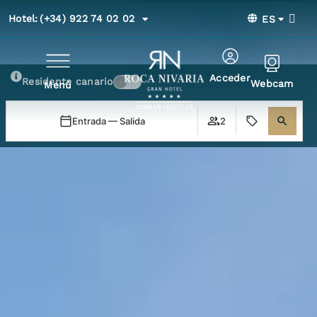
Hotel:
(+34) 922 74 02 02
ES
Acceder
Residente canario
Webcam
Menú
Entrada — Salida
2