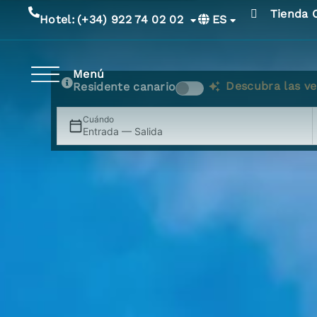
Tienda 
ES
Hotel:
(+34) 922 74 02 02
Menú
Descubra las ve
Residente canario
Cuándo
Entrada — Salida