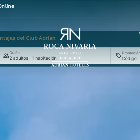
Online
ntajas del Club Adrián
Quién
Promoció
2 adultos · 1 habitación