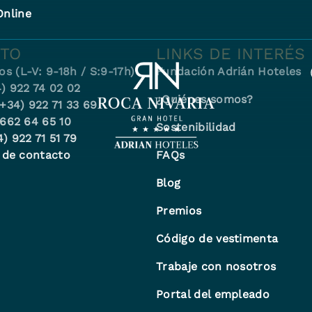
Online
TO
LINKS DE INTERÉS
os (L-V: 9-18h / S:9-17h)
Fundación Adrián Hoteles
) 922 74 02 02
¿Quiénes somos?
(+34) 922 71 33 69
 662 64 65 10
Sostenibilidad
4) 922 71 51 79
 de contacto
FAQs
Blog
Premios
Código de vestimenta
Trabaje con nosotros
Portal del empleado