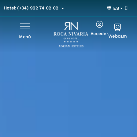
Hotel:
(+34) 922 74 02 02
ES
Acceder
Webcam
Menú