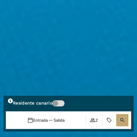
Residente canario
Entrada — Salida
2