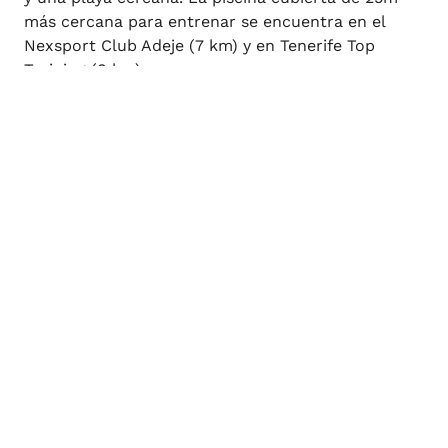
más cercana para entrenar se encuentra en el
Nexsport Club Adeje (7 km) y en Tenerife Top
Training (8 km).
Acceder / Registrarse
Cuándo
Promoción
Quién
Habitación 1
adultos
2
Desde 13 años
niños
0
Hasta 12 años
Añadir habitación
Aplicar