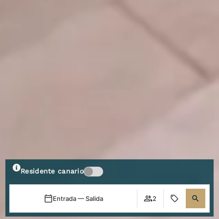
Residente canario
Entrada — Salida
2