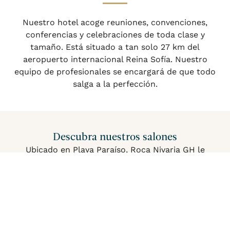
Nuestro hotel acoge reuniones, convenciones,
conferencias y celebraciones de toda clase y
tamaño. Está situado a tan solo 27 km del
aeropuerto internacional Reina Sofía. Nuestro
equipo de profesionales se encargará de que todo
salga a la perfección.
Descubra nuestros salones
Ubicado en Playa Paraíso, Roca Nivaria GH le
ofrece diversos espacios, tanto interiores como
Acceder / Registrarse
Cuándo
Promoción
Quién
exteriores (estos no son salones…), para grupos.
Independientemente de lo que busque, nosotros
Habitación 1
tendremos un lugar para usted: un ambiente
profesional y tranquilo o una atmósfera más
adultos
2
festiva.
Desde 13 años