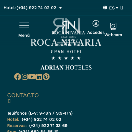
Hotel:
(+34) 922 74 02 02
ES
Acceder
Webcam
Menú
CONTACTO
Teléfonos (L-V: 9-18h / S:9-17h)
Hotel:
(+34) 922 74 02 02
Reservas:
(+34) 922 71 33 69
Spa:
(+34) 662 64 65 10