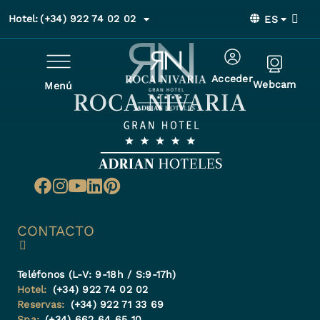
Hotel:
(+34) 922 74 02 02
ES
Acceder
Webcam
Menú
CONTACTO
Teléfonos (L-V: 9-18h / S:9-17h)
Hotel:
(+34) 922 74 02 02
Reservas:
(+34) 922 71 33 69
Spa:
(+34) 662 64 65 10