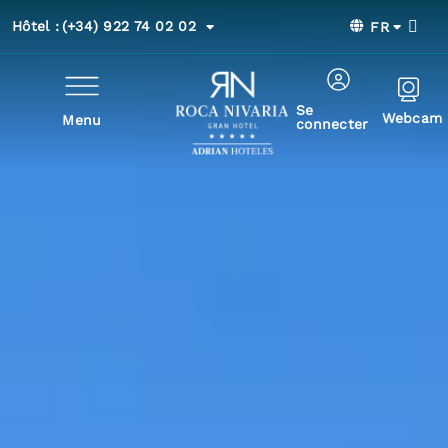
Hôtel :
(+34) 922 74 02 02
FR
Se
Webcam
Menu
connecter