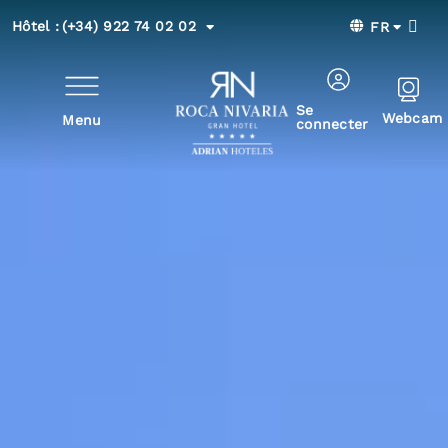
Hôtel :
(+34) 922 74 02 02
FR
Se
Webcam
Menu
connecter