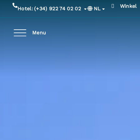
Winkel
NL
Hotel:
(+34) 922 74 02 02
Menu