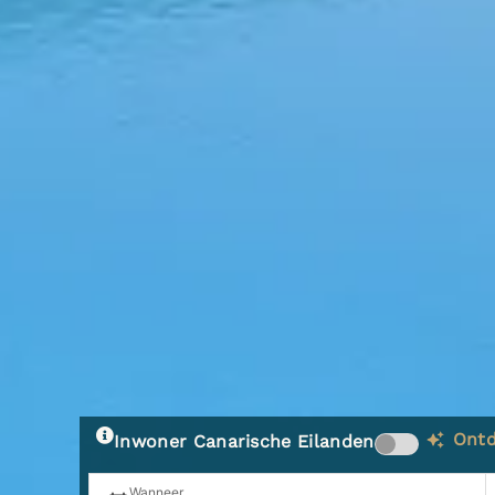
Ontd
Inwoner Canarische Eilanden
Wanneer