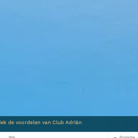
ek de voordelen van Club Adrián
Wie
Promotie