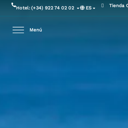
Tienda 
ES
Hotel:
(+34) 922 74 02 02
Menú