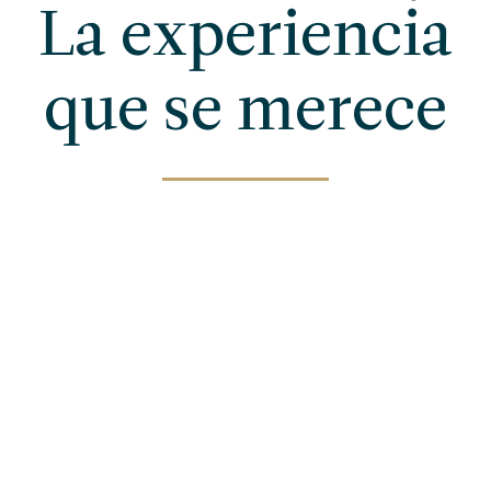
La experiencia
que se merece
un servicio de alta
disfrutar de un
ién hay dos
 en los que podrá