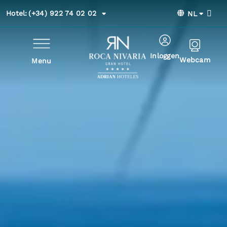
Hotel:
(+34) 922 74 02 02
NL
Inloggen
Webcam
Menu