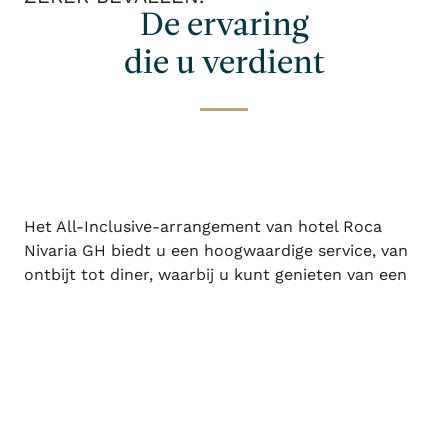
De ervaring
die u verdient
Het All-Inclusive-arrangement van hotel Roca
Nivaria GH biedt u een hoogwaardige service, van
ontbijt tot diner, waarbij u kunt genieten van een
buffet tijdens het ontbijt, de lunch en het diner. Er
Inloggen / registreren
Wanneer
Promotie
Wie
zijn ook twee themarestaurants die een dagmenu
aanbieden, waar u op reservering kunt dineren
wanneer u dat wenst.
Kamer 1
Ons all-inclusiveprogramma biedt u ook
volwassenen
onbeperkte toegang tot de sportfaciliteiten.
2
Vanaf 13 jaar
Het all-inclusivepakket omvat: