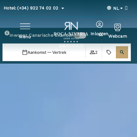
Hotel:
(+34) 922 74 02 02
NL
Inloggen
Inwoner Canarische Eilanden
Webcam
Menu
Aankomst — Vertrek
2