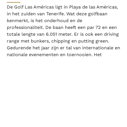
De Golf Las Américas ligt in Playa de las Américas,
in het zuiden van Tenerife. Wat deze golfbaan
kenmerkt, is het onderhoud en de
professionaliteit. De baan heeft een par 72 en een
totale lengte van 6.051 meter. Er is ook een driving
range met bunkers, chipping en putting green.
Gedurende het jaar zijn er tal van internationale en
nationale evenementen en toernooien. Het
landgoed beschikt over een golfschool met Marc
Inloggen / registreren
Wanneer
Promotie
Wie
Sabater, een professionele golfer, die cursussen
aanbiedt voor gasten tijdens hun vakantie. Na het
Kamer 1
spelen kunt u genieten van een drankje in het
restaurant van het clubhuis, met een eetzaal
volwassenen
2
binnen en een groot terras.
Vanaf 13 jaar
kinderen
Golfbaan bekijken
0
Tot 12 jaar
Kamer toevoegen
Toepassen