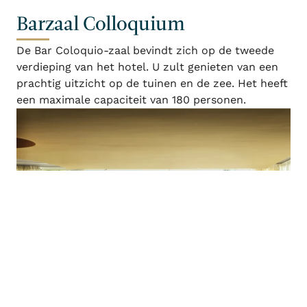
Barzaal Colloquium
De Bar Coloquio-zaal bevindt zich op de tweede
verdieping van het hotel. U zult genieten van een
prachtig uitzicht op de tuinen en de zee. Het heeft
een maximale capaciteit van 180 personen.
Inloggen / registreren
Wanneer
Promotie
Wie
Kamer 1
volwassenen
2
Vanaf 13 jaar
kinderen
0
Tot 12 jaar