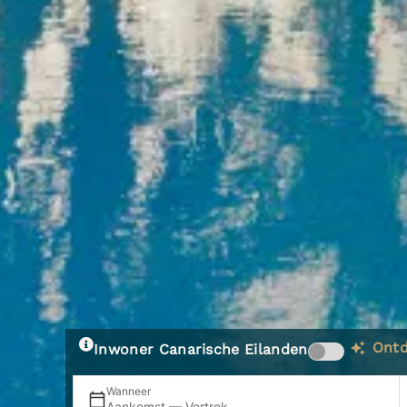
Ontd
Inwoner Canarische Eilanden
Wanneer
Aankomst — Vertrek