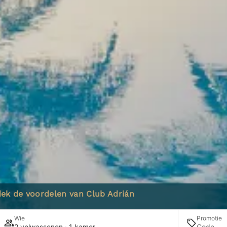
ek de voordelen van Club Adrián
Wie
Promotie
2 volwassenen · 1 kamer