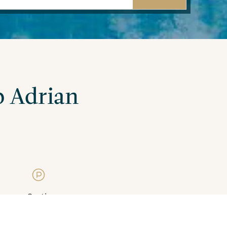
b Adrian
Gratis
parkeergelegenheid